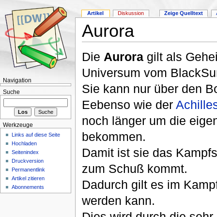
Artikel
Diskussion
Zeige Quelltext
Aurora
Die
Aurora
gilt als Gehe
Universum vom BlackSu
Navigation
Sie kann nur über den 
Suche
Eebenso wie der
Achille
noch länger um die eige
Werkzeuge
bekommen.
Links auf diese Seite
Hochladen
Damit ist sie das Kampfsc
Seitenindex
Druckversion
zum Schuß kommt.
Permanentlink
Artikel zitieren
Dadurch gilt es im Kampf
Abonnements
werden kann.
Dies wird durch die sehr